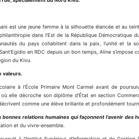
la rue, spécialement du Nord Kivu.
ani est une jeune femme à la silhouette élancée et au tei
 philanthropie dans l’Est de la République Démocratique d
utés du pays cohabitent dans la paix, l’unité et la soli
Sant’Egidio en RDC depuis un bon temps, Aline s’impose 
égion du Kivu.
e valeurs.
colaire à l’École Primaire Mont Carmel avant de poursui
, où elle décroche son diplôme d’État en section Commerci
décrivent comme une élève brillante et profondément tourné
es bonnes relations humaines qui façonnent l’avenir des
iation et du vivre-ensemble.
rsuit à l’Institut Supérieur d’Information et de Gestion (