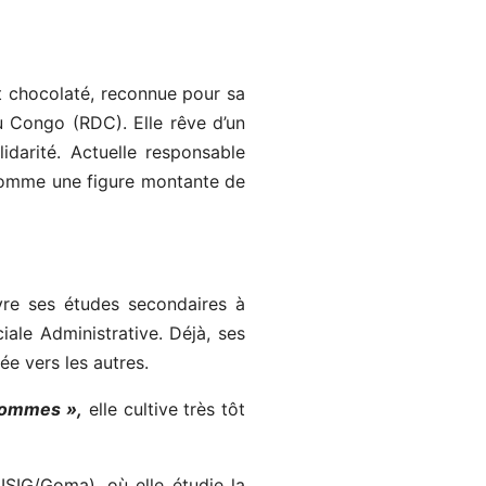
nt chocolaté, reconnue pour sa
u Congo (RDC). Elle rêve d’un
darité. Actuelle responsable
comme une figure montante de
vre ses études secondaires à
ale Administrative. Déjà, ses
e vers les autres.
 hommes »,
elle cultive très tôt
ISIG/Goma), où elle étudie la