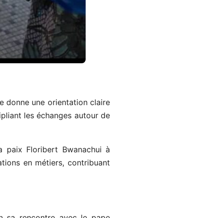
e donne une orientation claire
ipliant les échanges autour de
la paix Floribert Bwanachui à
ions en métiers, contribuant
n sa rencontre avec le pape