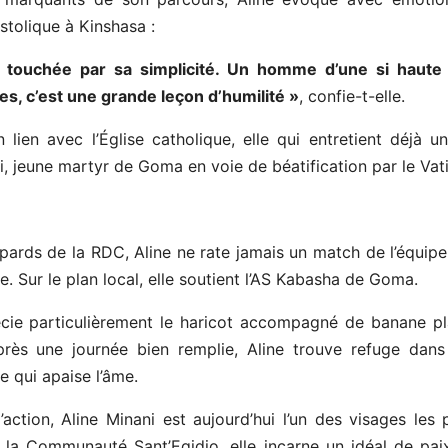
ostolique à Kinshasa :
t touchée par sa simplicité. Un homme d’une si haute 
es, c’est une grande leçon d’humilité »
, confie-t-elle.
lien avec l’Église catholique, elle qui entretient déjà un
i, jeune martyr de Goma en voie de béatification par le Vat
ards de la RDC, Aline ne rate jamais un match de l’équipe
. Sur le plan local, elle soutient l’AS Kabasha de Goma.
cie particulièrement le haricot accompagné de banane plan
près une journée bien remplie, Aline trouve refuge dans 
 qui apaise l’âme.
ction, Aline Minani est aujourd’hui l’un des visages les p
a Communauté Sant’Egidio, elle incarne un idéal de paix, 