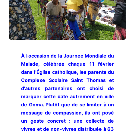
À l’occasion de la Journée Mondiale du
Malade, célébrée chaque 11 février
dans l’Église catholique, les parents du
Complexe Scolaire Saint Thomas et
d’autres partenaires ont choisi de
marquer cette date autrement en ville
de Goma. Plutôt que de se limiter à un
message de compassion, ils ont posé
un geste concret : une collecte de
vivres et de non-vivres distribuée à 63