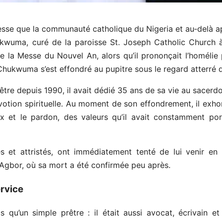
esse que la communauté catholique du Nigeria et au‑delà a
wuma, curé de la paroisse St. Joseph Catholic Church à 
de la Messe du Nouvel An, alors qu’il prononçait l’homélie p
 Chukwuma s’est effondré au pupitre sous le regard atterré 
tre depuis 1990, il avait dédié 35 ans de sa vie au sacer
tion spirituelle. Au moment de son effondrement, il exhorta
aix et le pardon, des valeurs qu’il avait constamment p
s et attristés, ont immédiatement tenté de lui venir en
 d’Agbor, où sa mort a été confirmée peu après.
rvice
qu’un simple prêtre : il était aussi avocat, écrivain e