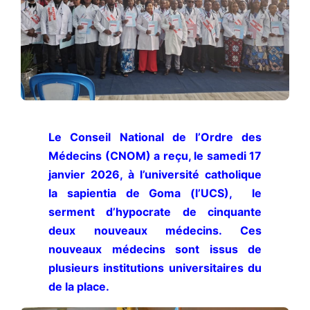
Le Conseil National de l’Ordre des
Médecins (CNOM) a reçu, le samedi 17
janvier 2026, à l’université catholique
la sapientia de Goma (l’UCS), le
serment d’hypocrate de cinquante
deux nouveaux médecins. Ces
nouveaux médecins sont issus de
plusieurs institutions universitaires du
de la place.