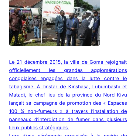
Le 21 décembre 2015, la ville de Goma rejoignait
officiellement les grandes agglomérations
congolaises engagées dans la lutte contre le
tabagisme. À l’instar de Kinshasa, Lubumbashi et
Matadi, le chef-lieu de la province du Nord-Kivu
lançait sa campagne de promotion des « Espaces
100 % non-fumeurs » à travers l’installation de
panneaux d’interdiction de fumer dans plusieurs
lieux publics stratégiques.
Lors d’une cérémonie organisée à la mairie de