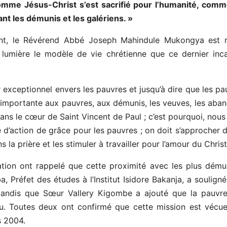
 comme Jésus-Christ s’est sacrifié pour l’humanité, comm
nt les démunis et les galériens. »
nt, le Révérend Abbé Joseph Mahindule Mukongya est re
lumière le modèle de vie chrétienne que ce dernier incar
r exceptionnel envers les pauvres et jusqu’à dire que les p
mportante aux pauvres, aux démunis, les veuves, les aband
ans le cœur de Saint Vincent de Paul ; c’est pourquoi, nous 
’action de grâce pour les pauvres ; on doit s’approcher d’
la prière et les stimuler à travailler pour l’amour du Christ
ion ont rappelé que cette proximité avec les plus démuni
, Préfet des études à l’Institut Isidore Bakanja, a soulign
tandis que Sœur Vallery Kigombe a ajouté que la pauvreté
eu. Toutes deux ont confirmé que cette mission est vécue
s 2004.