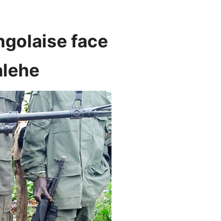
ngolaise face
alehe