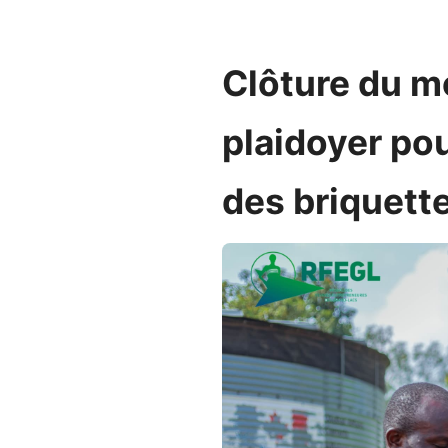
Clôture du mo
plaidoyer po
des briquett