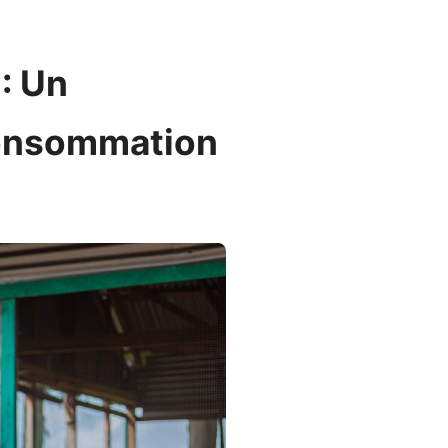
: Un
 consommation